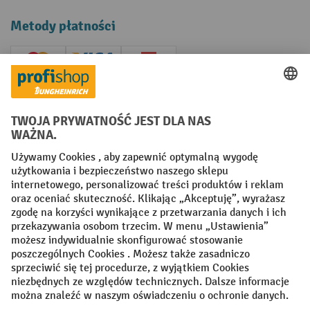
Metody płatności
Creditcard (Master)
Creditcard (Visa)
P24
Factura
Przedpłata
Sieci społecznościowe
Facebook
YouTube
LinkedIn
Instagram
Regulamin
Impressum PL
Oświadczenie o ochronie danych
Ustawienia prywatności