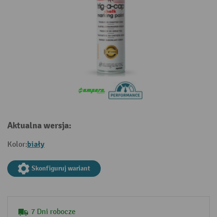
Aktualna wersja:
biały
Kolor:
Skonfiguruj wariant
7 Dni robocze