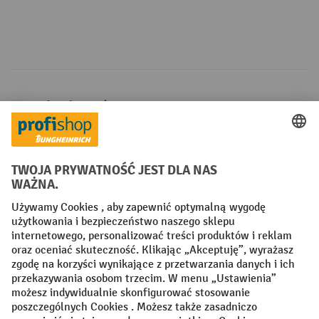
Metody płatności
Creditcard (Master)
Creditcard (Visa)
P24
Factura
Przedpłata
Sieci społecznościowe
Facebook
YouTube
LinkedIn
Instagram