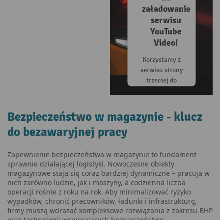
załadowanie
serwisu
YouTube
Video!
Korzystamy z
serwisu strony
trzeciej do
osadzania
treści filmów,
który może
Bezpieczeństwo w magazynie - klucz
gromadzić
do bezawaryjnej pracy
dane o
aktywności
użytkownika.
Zapewnienie bezpieczeństwa w magazynie to fundament
Aby móc
sprawnie działającej logistyki. Nowoczesne obiekty
magazynowe stają się coraz bardziej dynamiczne – pracują w
obejrzeć ten
nich zarówno ludzie, jak i maszyny, a codzienna liczba
film, należy
operacji rośnie z roku na rok. Aby minimalizować ryzyko
zapoznać się ze
wypadków, chronić pracowników, ładunki i infrastrukturę,
szczegółami i
firmy muszą wdrażać kompleksowe rozwiązania z zakresu BHP
zaakceptować
oraz technologii wspierających bezpieczeństwo.