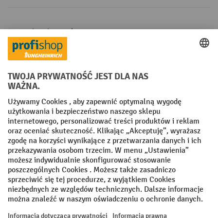
Metody płatności
Creditcard (Master)
Creditcard (Visa)
P24
Factura
Przedpłata
Sieci społecznościowe
Facebook
YouTube
LinkedIn
Instagram
Regulamin
Impressum PL
Oświadczenie o ochronie danych