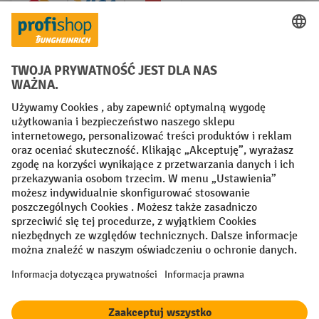
Creditcard (Master)
Creditcard (Visa)
P24
Factura
Przedpłata
Sieci społecznościowe
Facebook
YouTube
LinkedIn
Instagram
Regulamin
Impressum PL
Oświadczenie o ochronie danych
Ustawienia prywatności
All prices excl. VAT plus
shipping costs
and possible delivery charges,
if not stated otherwise.
¹ Rabat obowiązuje do wyczerpania zapasów. Rabat nie dotyczy cen