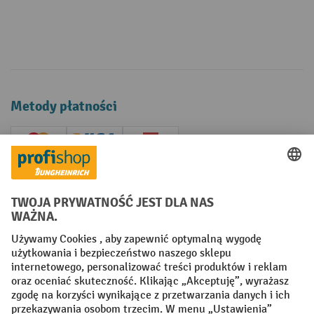
Metody płatności
Creditcard (Master)
Creditcard (Visa)
P24
Factura
Przedpłata
Sieci społecznościowe
Facebook
YouTube
LinkedIn
Instagram