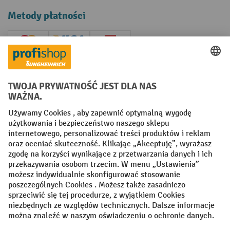
Metody płatności
Creditcard (Master)
Creditcard (Visa)
P24
Factura
Przedpłata
Sieci społecznościowe
Facebook
YouTube
LinkedIn
Instagram
Regulamin
Impressum PL
Oświadczenie o ochronie danych
Ustawienia prywatności