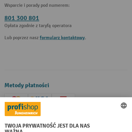
Wsparcie i porady pod numerem:
801 300 801
Opłata zgodnie z taryfą operatora
formularz kontaktowy
Lub poprzez nasz
.
Metody płatności
Creditcard (Master)
Creditcard (Visa)
P24
Factura
Przedpłata