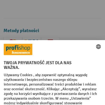
Metody płatności
Creditcard (Master)
Creditcard (Visa)
P24
Factura
Przedpłata
Sieci społecznościowe
Facebook
YouTube
LinkedIn
Instagram
Regulamin
Impressum PL