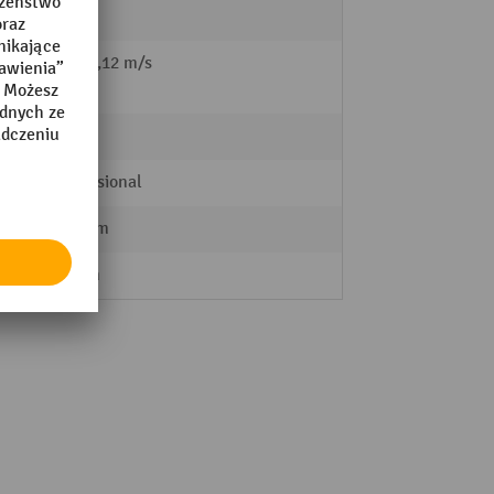
nkiem
0,07/0,12 m/s
Curtis
Professional
890 mm
50 mm