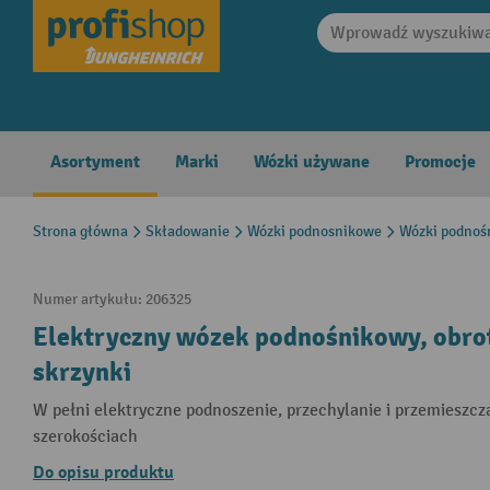
search
Skip to main navigation
Asortyment
Marki
Wózki używane
Promocje
Strona główna
Składowanie
Wózki podnosnikowe
Wózki podnoś
Numer artykułu:
206325
Elektryczny wózek podnośnikowy, obro
skrzynki
W pełni elektryczne podnoszenie, przechylanie i przemieszcz
szerokościach
Do opisu produktu