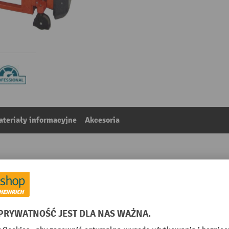
teriały informacyjne
Akcesoria
towy, regulowane uchwyty na skrzynki
1
Z kategorii:
Wózki podnośnikowe z osprzętem specjalnym
 mm
Prędkość opuszczania z ładu