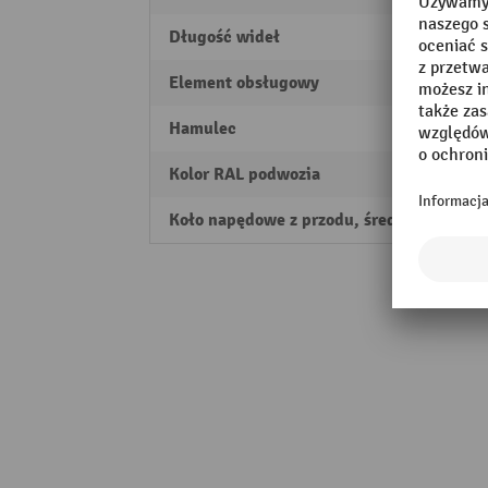
Długość wideł
1250
Element obsługowy
oburę
Hamulec
elekt
Kolor RAL podwozia
RAL 2
Koło napędowe z przodu, średnica
250 