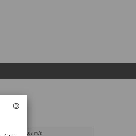
nkiem
0,12/0,07 m/s