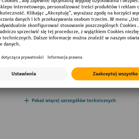
/ bez ładunku
 mm
Prędkość podnoszenia z ładu
czny
/ bez ładunku
romagnetyczny
Rodzaj sterowania jazdą
002 cynober
Segment
mm
Szerokość całkowita
Szerokość dodatkowego koła
Pokaż więcej szczegółów technicznych