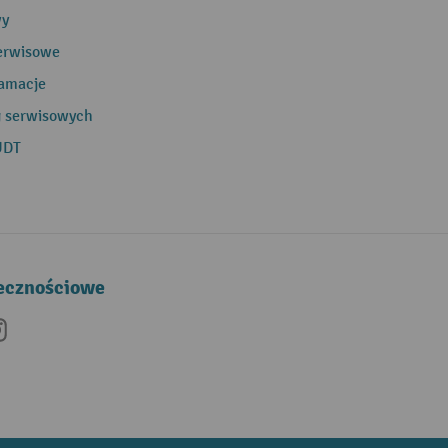
wy
erwisowe
lamacje
g serwisowych
UDT
łecznościowe
be
nkedIn
Instagram