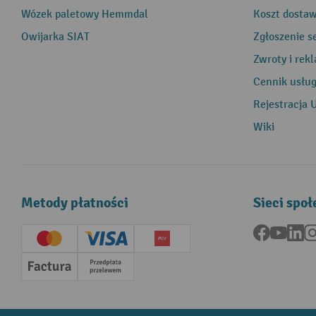
Wózek paletowy Hemmdal
Koszt dosta
Owijarka SIAT
Zgłoszenie s
Zwroty i rek
Cennik usłu
Rejestracja 
Wiki
Metody płatności
Sieci spo
Facebook
YouTu
Li
Creditcard (Master)
Creditcard (Visa)
P24
Factura
Przedpłata