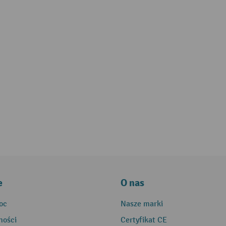
e
O nas
oc
Nasze marki
ności
Certyfikat CE