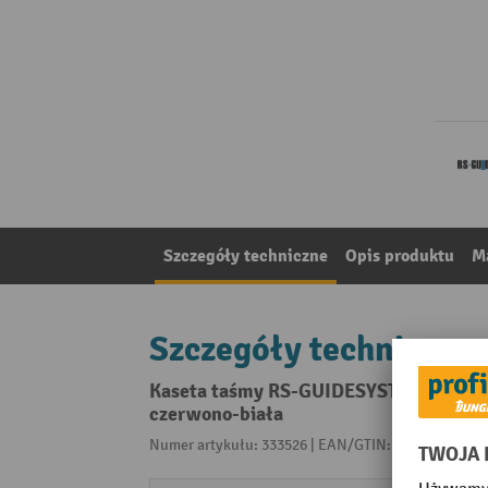
Szczegóły techniczne
Opis produktu
Ma
Szczegóły techniczne
Kaseta taśmy RS-GUIDESYSTEMS® GLW 1
czerwono-biała
Numer artykułu: 333526 | EAN/GTIN: 425102112598