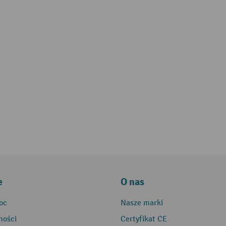
e
O nas
oc
Nasze marki
ności
Certyfikat CE