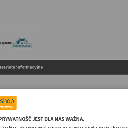
teriały informacyjne
800 REFLECTO, montaż ścienny, długość 18 m, szeroko
2
Z kategorii:
Barierki tasmowe