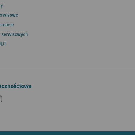
wy
erwisowe
lamacje
g serwisowych
UDT
łecznościowe
be
nkedIn
Instagram