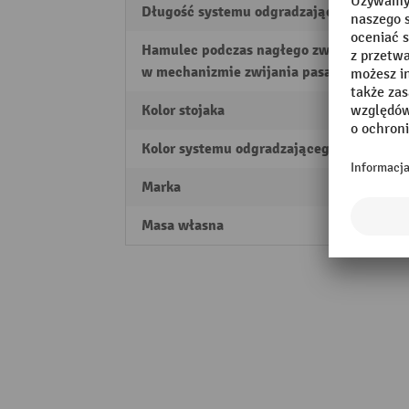
Długość systemu odgradzającego
1800
Hamulec podczas nagłego zwijania
tak
w mechanizmie zwijania pasa
Kolor stojaka
czarn
Kolor systemu odgradzającego
czerw
Marka
RS-G
Masa własna
4 kg