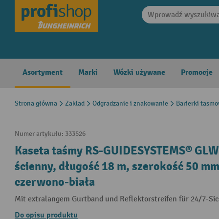
search
Skip to main navigation
Asortyment
Marki
Wózki używane
Promocje
Strona główna
Zaklad
Odgradzanie i znakowanie
Barierki tasm
Numer artykułu:
333526
Kaseta taśmy RS-GUIDESYSTEMS® GLW
ścienny, długość 18 m, szerokość 50 m
czerwono-biała
Mit extralangem Gurtband und Reflektorstreifen für 24/7-Sic
Do opisu produktu