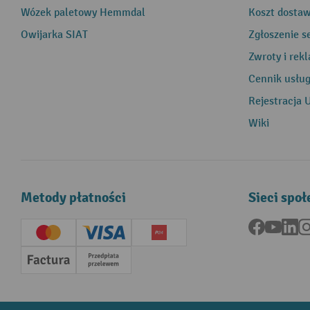
Wózek paletowy Hemmdal
Koszt dosta
Owijarka SIAT
Zgłoszenie s
Zwroty i rek
Cennik usłu
Rejestracja 
Wiki
Metody płatności
Sieci spo
Facebook
YouTu
Li
Creditcard (Master)
Creditcard (Visa)
P24
Factura
Przedpłata