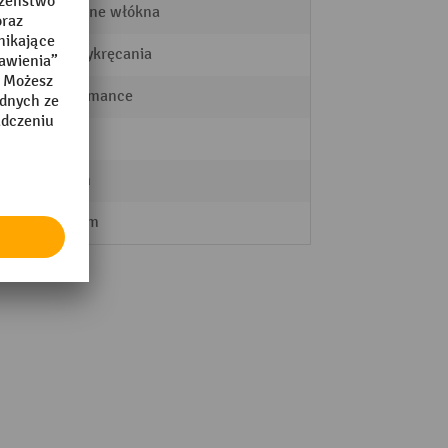
ącego
sztuczne włókna
do przykręcania
Performance
Pas
jącego
50 mm
210 mm