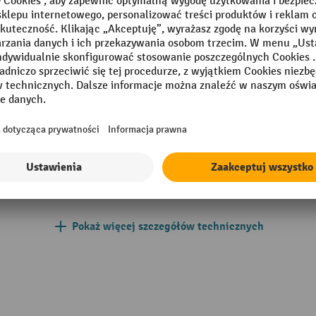
0 mm
Materiał systemu odgradzaj
Możliwość mocowania
Segment
y
System odgradzający
ony / biały w ukośne paski
Szerokość systemu odgradza
UIDESYSTEMS®
Wysokość
Pokaż więcej szczegółów technicznych