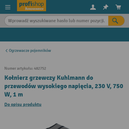
in content
Ogrzewacze pojemników
Numer artykułu:
482752
Kołnierz grzewczy Kuhlmann do
przewodów wysokiego napięcia, 230 V, 750
W, 1 m
Do opisu produktu