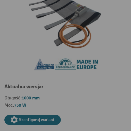
Aktualna wersja:
1000 mm
Długość:
750 W
Moc:
Skonfiguruj wariant