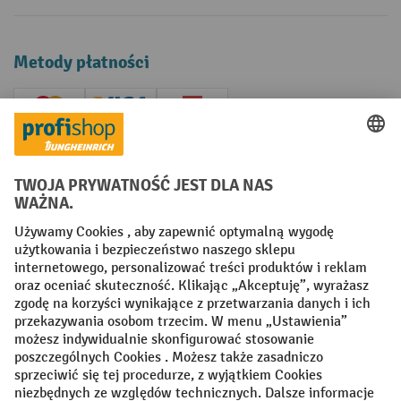
Metody płatności
Creditcard (Master)
Creditcard (Visa)
P24
Factura
Przedpłata
Sieci społecznościowe
Facebook
YouTube
LinkedIn
Instagram
Regulamin
Impressum PL
Oświadczenie o ochronie danych