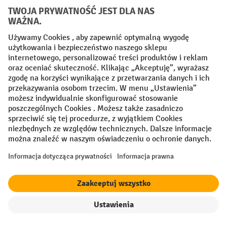
Sieci społecznościowe
Facebook
YouTube
LinkedIn
Instagram
Regulamin
Impressum PL
Oświadczenie o ochronie danych
Ustawienia prywatności
All prices excl. VAT plus
shipping costs
and possible delivery charges,
if not stated otherwise.
¹ Rabat obowiązuje do wyczerpania zapasów. Rabat nie dotyczy cen
specjalnych. Połączenie z innymi rabatami procentowymi lub
kuponami nie jest możliwe.