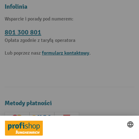
Infolinia
Wsparcie i porady pod numerem:
801 300 801
Opłata zgodnie z taryfą operatora
formularz kontaktowy
Lub poprzez nasz
.
Metody płatności
Creditcard (Master)
Creditcard (Visa)
P24
Factura
Przedpłata