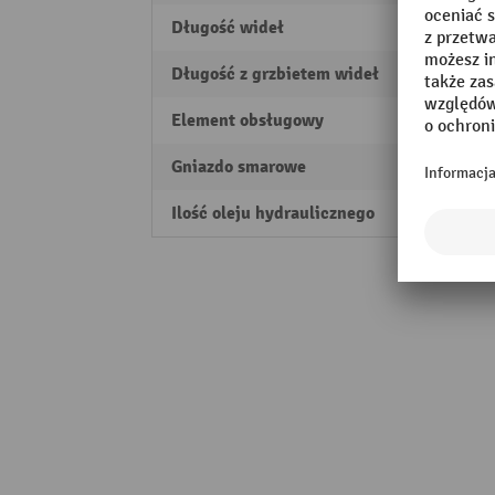
Długość wideł
1150
Długość z grzbietem wideł
415 
Element obsługowy
prawo
Gniazdo smarowe
tak
Ilość oleju hydraulicznego
0.4 l