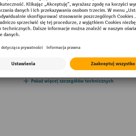
 mm
Segment
mm
Szerokość całkowita
ręczny
Szerokość koła skrętnego
Szerokość nośna wideł
Szerokość przejścia roboczeg
Pokaż więcej szczegółów technicznych