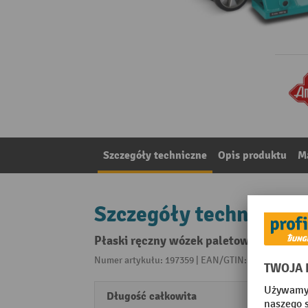
Szczegóły techniczne
Opis produktu
Ma
Szczegóły techniczne
Płaski ręczny wózek paletowy Ameise®
Numer artykułu: 197359 | EAN/GTIN: 405509119475
Długość całkowita
1565