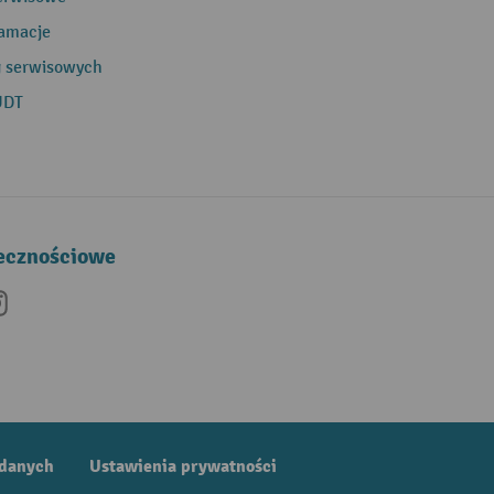
lamacje
g serwisowych
UDT
łecznościowe
be
nkedIn
Instagram
 danych
Ustawienia prywatności