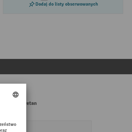
Dodaj do listy obserwowanych
guma/poliuretan
tak