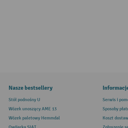
Nasze bestsellery
Informacj
Stół podnośny U
Serwis i pom
Wózek unoszący AME 13
Sposoby płat
Wózek paletowy Hemmdal
Koszt dosta
Owijarka SIAT
Zgłoszenie s