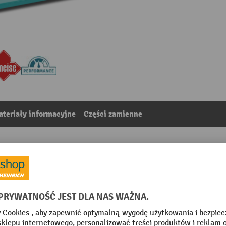
teriały informacyjne
Części zamienne
 PTM 1.5 Low, udźwig 1500 kg, długość wideł 1150 mm, 
2
Z kategorii:
Wózki reczne z plaskimi widlami
 mm
Rolki najazdowe