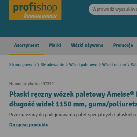
search
Skip to main navigation
Asortyment
Marki
Wózki używane
Promocje
Strona główna
Składowanie
Wózki paletowe
Wózki reczne
Wóz
Numer artykułu:
197359
Płaski ręczny wózek paletowy Ameise® 
długość wideł 1150 mm, guma/poliuret
Przeznaczony do podejmowania palet specjalnych i płaskich 
Do opisu produktu