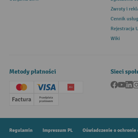
Zwroty i rek
Cennik usłu
Rejestracja 
Wiki
Metody płatności
Sieci spo
Facebook
YouTu
Li
Creditcard (Master)
Creditcard (Visa)
P24
Factura
Przedpłata
Regulamin
Impressum PL
Oświadczenie o ochronie