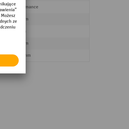
Performance
540 mm
50 mm
540 mm
o
1805 mm