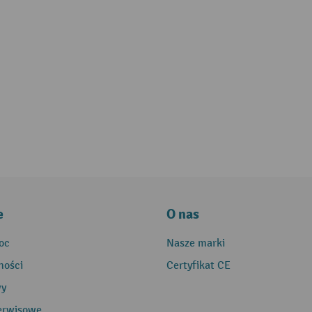
e
O nas
oc
Nasze marki
ności
Certyfikat CE
wy
erwisowe