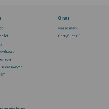
e
O nas
oc
Nasze marki
ności
Certyfikat CE
wy
erwisowe
lamacje
g serwisowych
UDT
łecznościowe