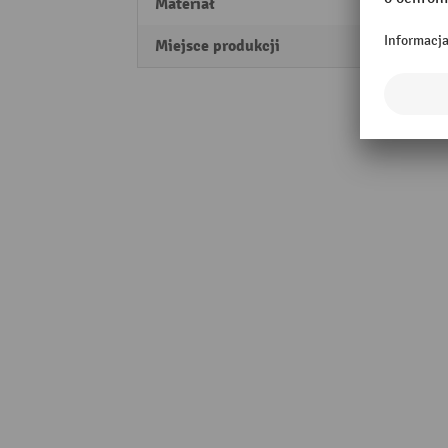
Materiał
Polipr
Miejsce produkcji
Made 