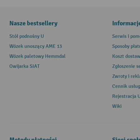
Nasze bestsellery
Informacj
Stół podnośny U
Serwis i pom
Wózek unoszący AME 13
Sposoby płat
Wózek paletowy Hemmdal
Koszt dosta
Owijarka SIAT
Zgłoszenie s
Zwroty i rek
Cennik usłu
Rejestracja 
Wiki
Metody płatności
Sieci spo