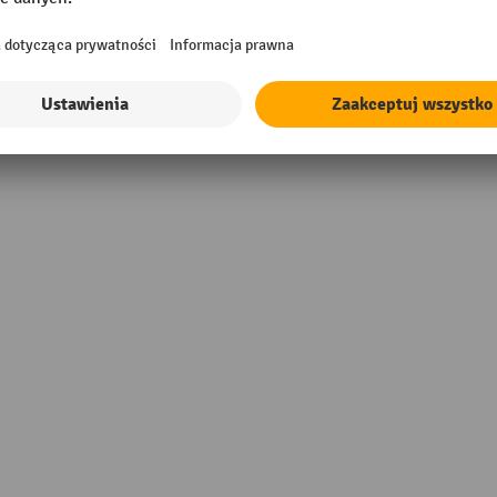
opylen (PP)
Typ podłokietników
in Germany