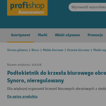
search
Skip to main navigation
Asortyment
Marki
Wózki używane
Promocje
Strona główna
Biuro
Meble biurowe
Krzesla biurowe
Meble wy
Numer artykułu:
141118
Podłokietnik do krzesła biurowego obr
Syncro, nieregulowany
Dla większej ergonomii krzeseł biurowych obrotowych z sied
Do opisu produktu