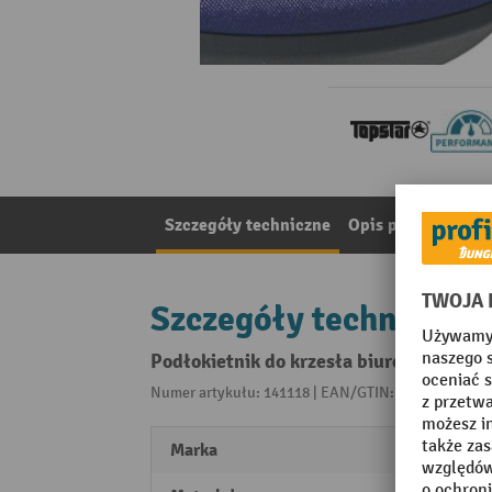
Szczegóły techniczne
Opis produktu
Ma
Szczegóły techniczne
Podłokietnik do krzesła biurowego obr
Numer artykułu: 141118 | EAN/GTIN: 401429603476
Marka
Topst