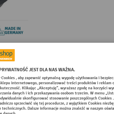
teriały informacyjne
detail.Akcesoriawykorzystanewprodukc
otowego Topstar® Open Point Syncro, nieregulowany
8
Z kategorii:
Meble wypoczynkowe do biura
ar®
Segment