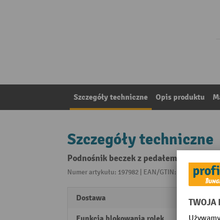
Szczegóły techniczne
Opis produktu
Ma
Szczegóły techniczne
Podnośnik beczek z pedałem, podejmow
Numer artykułu: 197982 | EAN/GTIN: 405509119507
Dostawa
rozło
Funkcja blokowania rolek
ręczn