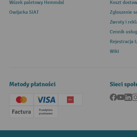
Wózek paletowy Hemmdal
Koszt dosta
Owijarka SIAT
Zgłoszenie s
Zwroty i rek
Cennik usłu
Rejestracja 
Wiki
Metody płatności
Sieci spo
Facebook
YouTu
Li
Creditcard (Master)
Creditcard (Visa)
P24
Factura
Przedpłata