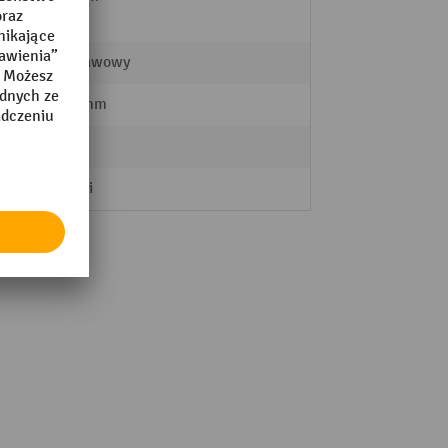
Podstawowy
1146 mm
350 kg
szeroki