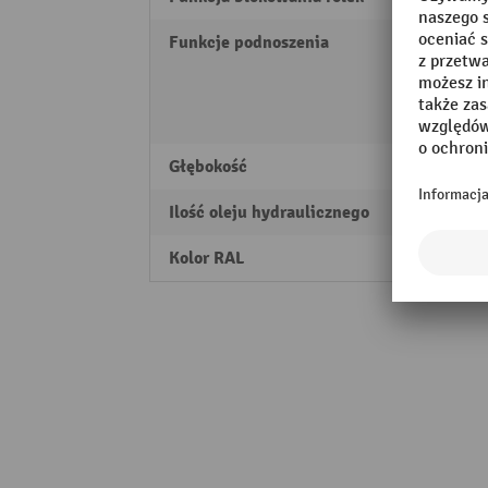
Funkcje podnoszenia
Chwyt
Opusz
Zacis
podno
Głębokość
1110
Ilość oleju hydraulicznego
0.75 l
Kolor RAL
RAL 3