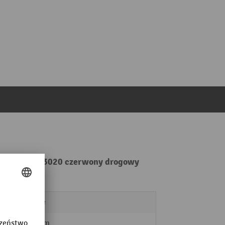
350 kg, RAL 3020 czerwony drogowy
ręczne
934 mm