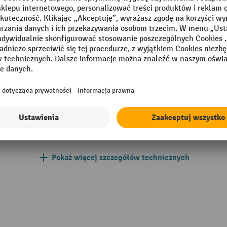
podporowych
anie
czanie
Segment
kanie
Szerokość
szenie
Udźwig
 mm
Układ jezdny
020 czerwony drogowy
Pokaż więcej szczegółów technicznych