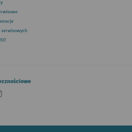
wy
erwisowe
lamacje
g serwisowych
UDT
łecznościowe
be
nkedIn
Instagram