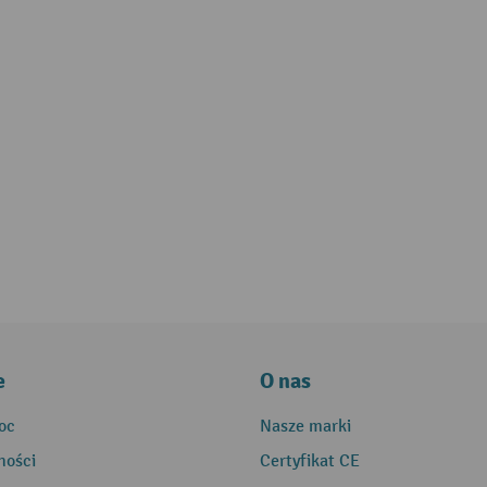
e
O nas
oc
Nasze marki
ności
Certyfikat CE