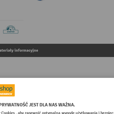
teriały informacyjne
anie frontalne, wysokość podnoszenia 750 mm, udźwig 
0
Z kategorii:
Transportery beczek
żony
Rodzaj podnoszenia
e
Rozstaw wewnętrzny ramion