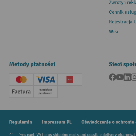
Zwroty i rek
Cennik usłu
Rejestracja 
Wiki
Metody płatności
Sieci spo
Facebook
YouTu
Li
Creditcard (Master)
Creditcard (Visa)
P24
Factura
Przedpłata
Regulamin
Impressum PL
Oświadczenie o ochronie
All prices excl. VAT plus
shipping costs
and possible delivery charges, i