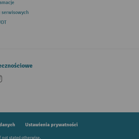
lamacje
g serwisowych
UDT
łecznościowe
be
nkedIn
Instagram
 danych
Ustawienia prywatności
f not stated otherwise.