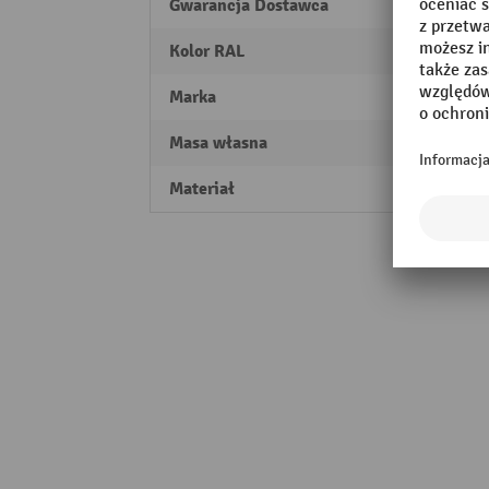
Gwarancja Dostawca
10
Kolor RAL
RAL 70
Marka
Fami
Masa własna
0,2 kg
Materiał
Blach