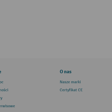
e
O nas
oc
Nasze marki
ności
Certyfikat CE
wy
erwisowe