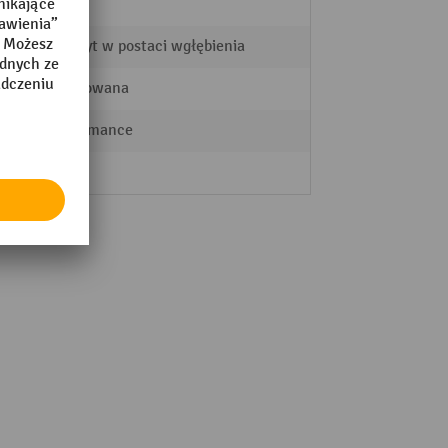
20 Stk
Uchwyt w postaci wgłębienia
lakierowana
Performance
2,5 kg