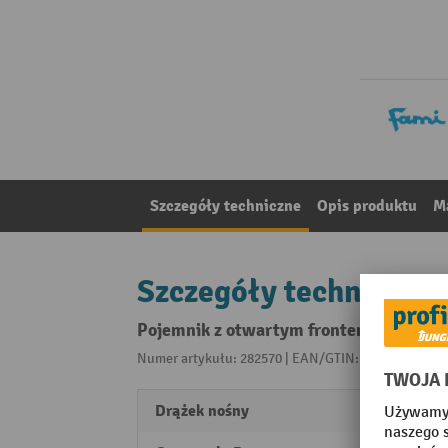
Szczegóły techniczne
Opis produktu
Ma
Szczegóły techniczne
Pojemnik z otwartym frontem Fami, wys. 
Numer artykułu: 282570 | EAN/GTIN: 805771139594
Drążek nośny
tak