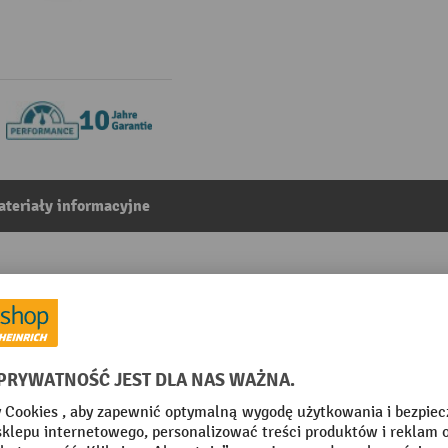
teriały informacyjne
x szer. x gł. 95 x 75 x 160 mm, blacha stalowa, kolor wi
1
Z kategorii:
Skrzynki magazynowe z otwarta przednia czescia
Odpowiedni do torów rolkow