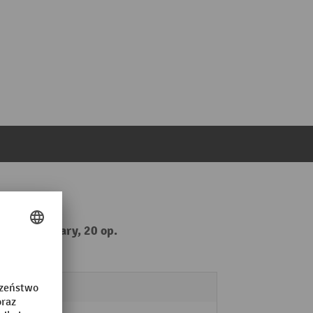
ewiórczy szary, 20 op.
ych
nie