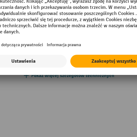
Op.
00 szary popielaty
Pałąki/uchwyty
Powierzchnia
Segment
a stalowa
Udźwig
Pokaż więcej szczegółów technicznych