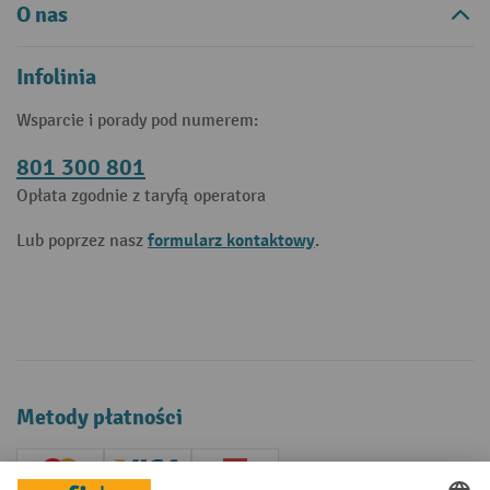
O nas
Infolinia
Wsparcie i porady pod numerem:
801 300 801
Opłata zgodnie z taryfą operatora
formularz kontaktowy
Lub poprzez nasz
.
Metody płatności
Creditcard (Master)
Creditcard (Visa)
P24