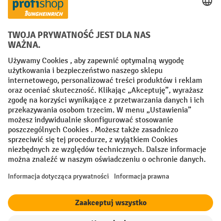
Factura
Przedpłata
Sieci społecznościowe
Facebook
YouTube
LinkedIn
Instagram
Regulamin
Impressum PL
Oświadczenie o ochronie danych
Ustawienia prywatności
All prices excl. VAT plus
shipping costs
and possible delivery charges,
if not stated otherwise.
¹ Rabat obowiązuje do wyczerpania zapasów. Rabat nie dotyczy cen
specjalnych. Połączenie z innymi rabatami procentowymi lub