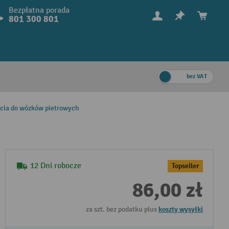
Bezpłatna porada
801 300 801
bez VAT
scia do wózków pietrowych
12 Dni robocze
Topseller
86,00 zł
za szt. bez podatku plus
koszty wysyłki