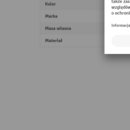
Kolor
czarn
Marka
fetra®
Masa własna
0,7 kg
Materiał
Tworz