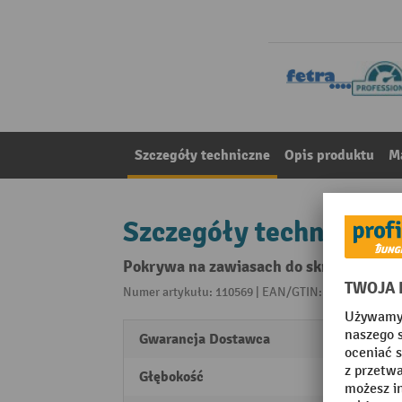
Szczegóły techniczne
Opis produktu
Ma
Szczegóły techniczne
Pokrywa na zawiasach do skrzynki euro
Numer artykułu: 110569 | EAN/GTIN: 401797601338
Gwarancja Dostawca
10
Głębokość
400 