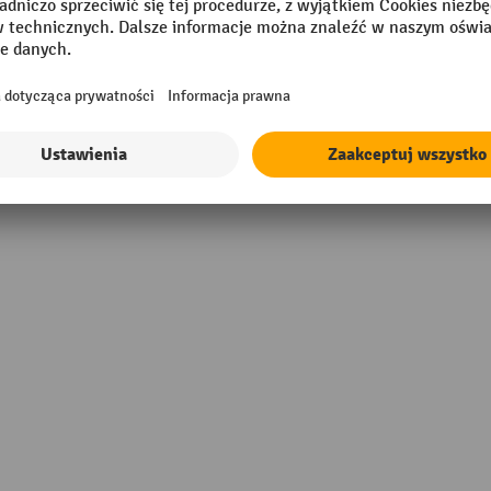
y
Segment
Szerokość
Typ pokrywy
ywo sztuczne