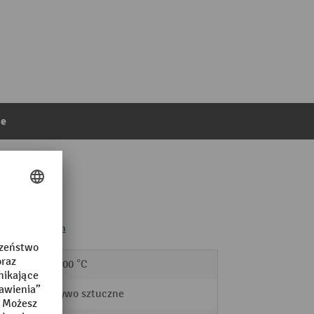
ie
zków pietrowych
-40 - 100 °C
Tworzywo sztuczne