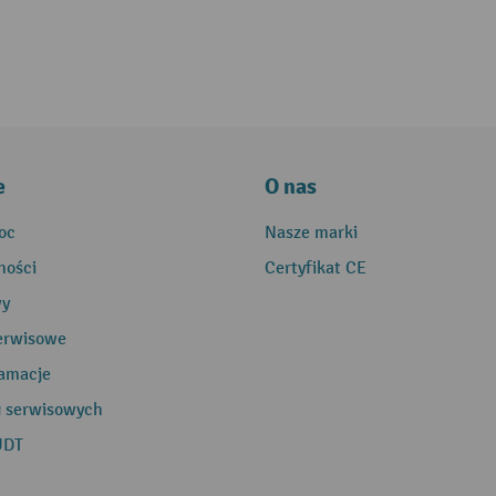
e
O nas
oc
Nasze marki
ności
Certyfikat CE
wy
erwisowe
lamacje
g serwisowych
UDT