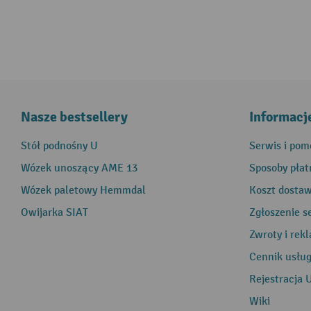
Nasze bestsellery
Informacj
Stół podnośny U
Serwis i pom
Wózek unoszący AME 13
Sposoby płat
Wózek paletowy Hemmdal
Koszt dosta
Owijarka SIAT
Zgłoszenie s
Zwroty i rek
Cennik usłu
Rejestracja 
Wiki