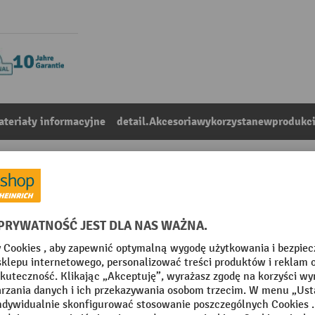
teriały informacyjne
detail.Akcesoriawykorzystanewprodukc
 fetra®
1
Z kategorii:
Skrzynki magazynowe Euro i z otwarta przednia czescia do wó
Odporny na temperaturę
mm
Powierzchnia