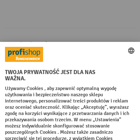
Metody płatności
Creditcard (Master)
Creditcard (Visa)
P24
Factura
Przedpłata
Sieci społecznościowe
Facebook
YouTube
LinkedIn
Instagram
Regulamin
Impressum PL