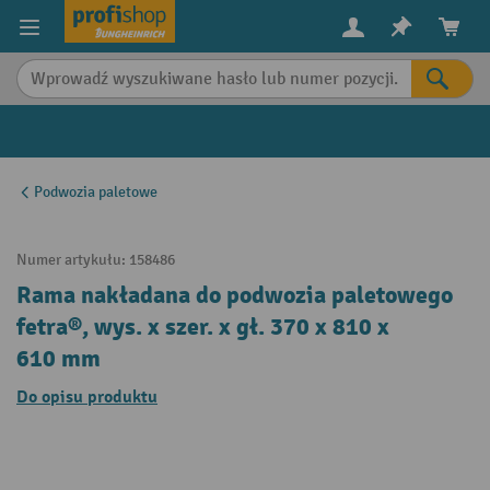
in content
Podwozia paletowe
Numer artykułu:
158486
Rama nakładana do podwozia paletowego
fetra®, wys. x szer. x gł. 370 x 810 x
610 mm
Do opisu produktu