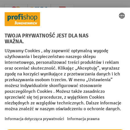
Creditcard (Master)
Creditcard (Visa)
P24
Factura
Przedpłata
Sieci społecznościowe
Facebook
YouTube
LinkedIn
Instagram
Regulamin
Impressum PL
Oświadczenie o ochronie danych
Ustawienia prywatności
All prices excl. VAT plus
shipping costs
and possible delivery charges,
if not stated otherwise.