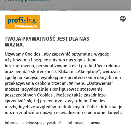
Creditcard (Master)
Creditcard (Visa)
P24
Factura
Przedpłata
Sieci społecznościowe
Facebook
YouTube
LinkedIn
Instagram
Regulamin
Impressum PL
Oświadczenie o ochronie danych
Ustawienia prywatności
All prices excl. VAT plus
shipping costs
and possible delivery charges,
if not stated otherwise.