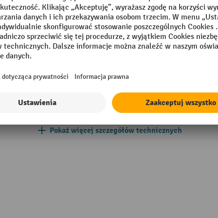
 mm
Szerokość całkowita
mm
Szerokość koła skrętnego
czny
Szerokość nośna wideł
Szerokość przejścia roboczeg
einrich
Szerokość rolek podporowych
wideł
Pokaż więcej szczegółów technicznych