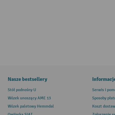
Nasze bestsellery
Informacj
Stół podnośny U
Serwis i pom
Wózek unoszący AME 13
Sposoby płat
Wózek paletowy Hemmdal
Koszt dosta
Owijarka SIAT
Zgłoszenie s