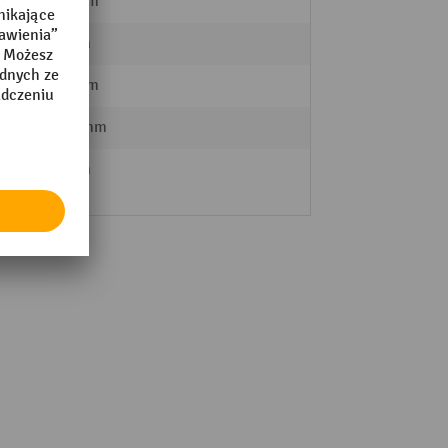
520 mm
50 mm
520 mm
o
1810 mm
90 mm