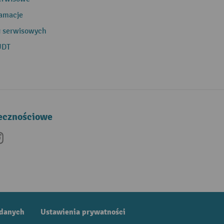
lamacje
g serwisowych
UDT
łecznościowe
be
nkedIn
Instagram
 danych
Ustawienia prywatności