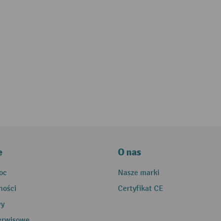
e
O nas
oc
Nasze marki
ności
Certyfikat CE
wy
erwisowe