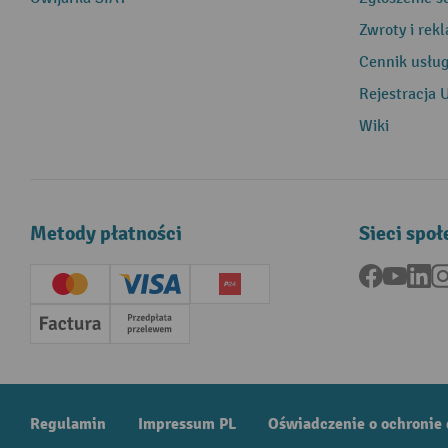
Zwroty i rek
Cennik usłu
Rejestracja 
Wiki
Metody płatności
Sieci spo
Facebook
YouTu
Li
Creditcard (Master)
Creditcard (Visa)
P24
Factura
Przedpłata
Regulamin
Impressum PL
Oświadczenie o ochronie