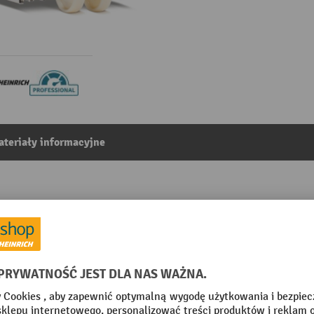
teriały informacyjne
etnej (nierdzewnej) Jungheinrich AM I20, udźwig 2000 kg
5
Z kategorii:
Wózki paletowe ręczne ze stali nierdzewnej
 mm
Segment