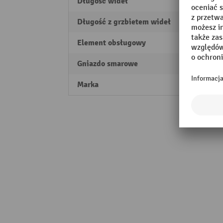
Długość wideł
1140
Długość z grzbietem wideł
335 
Element obsługowy
oburę
Gniazdo smarowe
tak
Marka
Jungh