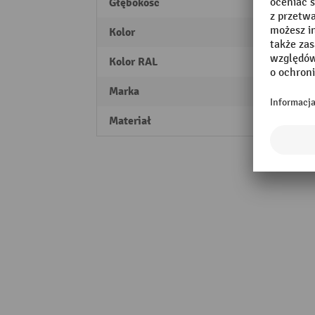
Głębokość
67 m
Kolor
biały
Kolor RAL
RAL 9
Marka
Rocho
Materiał
Stal