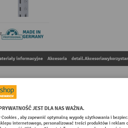
teriały informacyjne
Akcesoria
detail.Akcesoriawykorzyst
akowania FLEX, długość 800 mm
8
Z kategorii:
Akcesoria do stanowisk do pakowania
Możliwość najechania