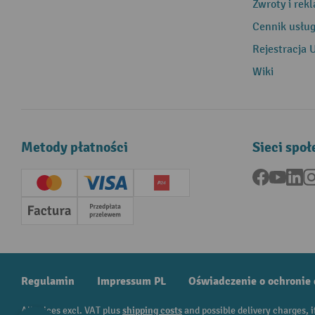
Zwroty i rek
Cennik usłu
Rejestracja 
Wiki
Metody płatności
Sieci spo
Facebook
YouTu
Li
Creditcard (Master)
Creditcard (Visa)
P24
Factura
Przedpłata
Regulamin
Impressum PL
Oświadczenie o ochronie
All prices excl. VAT plus
shipping costs
and possible delivery charges, i