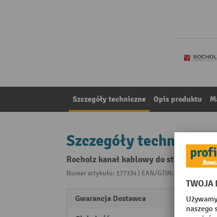
Szczegóły techniczne
Opis produktu
Ma
Szczegóły techniczne
Rocholz kanał kablowy do stołów do p
Numer artykułu: 177334 | EAN/GTIN: 403017705883
Gwarancja Dostawca
1