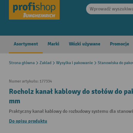
search
Skip to main navigation
Asortyment
Marki
Wózki używane
Promocje
Strona główna
Zaklad
Wysylka i pakowanie
Stanowiska do pak
Numer artykułu:
177334
Rocholz kanał kablowy do stołów do pa
mm
Praktyczny kanał kablowy do rozbudowy systemu dla stanow
Do opisu produktu