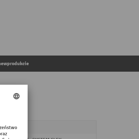
anewprodukcie
nie