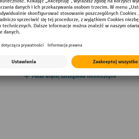
m
Odpowiednie do
 aluminiowy
Segment
006 biały aluminiowy
Szerokość
lz
Urządzenie ważące
Wersja ESD
Pokaż więcej szczegółów technicznych