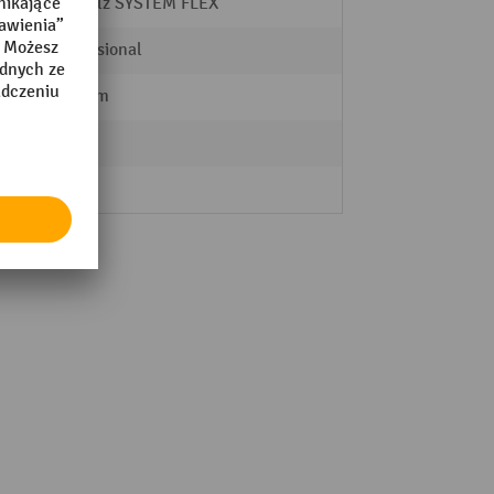
Rocholz SYSTEM FLEX
Professional
730 mm
nie
nie