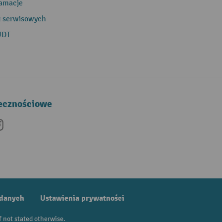
lamacje
g serwisowych
UDT
łecznościowe
be
nkedIn
Instagram
 danych
Ustawienia prywatności
f not stated otherwise.