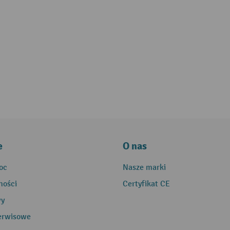
e
O nas
oc
Nasze marki
ności
Certyfikat CE
wy
erwisowe