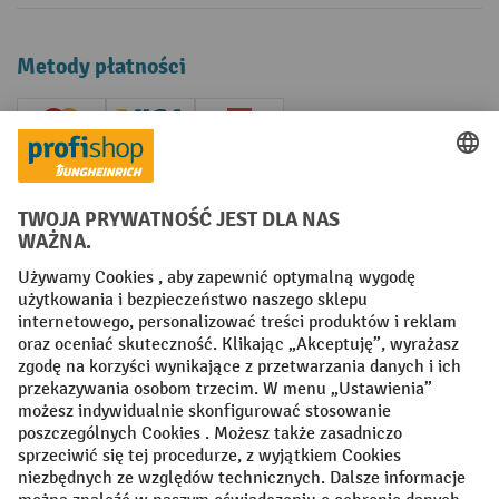
Metody płatności
Creditcard (Master)
Creditcard (Visa)
P24
Factura
Przedpłata
Sieci społecznościowe
Facebook
YouTube
LinkedIn
Instagram
Regulamin
Impressum PL
Oświadczenie o ochronie danych