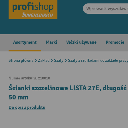
search
Skip to main navigation
Asortyment
Marki
Wózki używane
Promocje
Strona główna
Zaklad
Szafy
Szafy z szufladami do zakladu prac
Numer artykułu:
210010
Ścianki szczelinowe LISTA 27E, długość
50 mm
Do opisu produktu