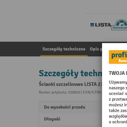
Szczegóły techniczne
Opis produktu
Ma
Szczegóły techniczne
Ścianki szczelinowe LISTA 27E, długoś
Numer artykułu: 210010 | EAN/GTIN: 761226905437
Do wysokości przodu
50 m
Długość
456