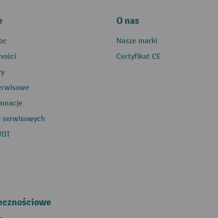
e
O nas
oc
Nasze marki
ności
Certyfikat CE
wy
erwisowe
lamacje
g serwisowych
UDT
łecznościowe