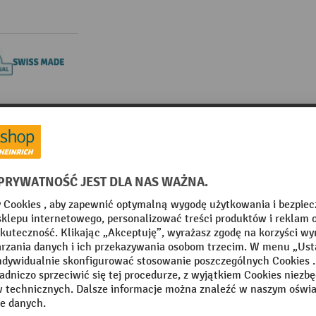
teriały informacyjne
ć 456 mm, do wysokości frontu 50 mm
8
Z kategorii:
Przegrody do szaf z szufladami
m
Miejsce produkcji
Segment