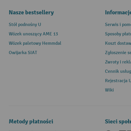
Nasze bestsellery
Informacj
Stół podnośny U
Serwis i pom
Wózek unoszący AME 13
Sposoby płat
Wózek paletowy Hemmdal
Koszt dosta
Owijarka SIAT
Zgłoszenie s
Zwroty i rek
Cennik usłu
Rejestracja 
Wiki
Metody płatności
Sieci spo