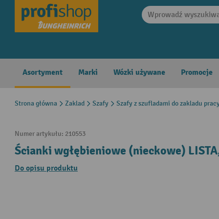
search
Skip to main navigation
Asortyment
Marki
Wózki używane
Promocje
Strona główna
Zaklad
Szafy
Szafy z szufladami do zakladu prac
Numer artykułu:
210553
Ścianki wgłębieniowe (nieckowe) LISTA, 
Do opisu produktu