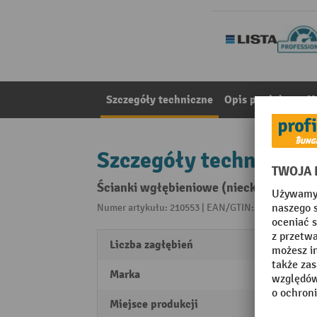
Szczegóły techniczne
Opis produktu
Ma
Szczegóły techniczne
Ścianki wgłębieniowe (nieckowe) LISTA, 
Numer artykułu: 210553 | EAN/GTIN: 761226904124
Liczba zagłębień
2
Marka
LISTA
Miejsce produkcji
Swiss