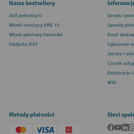
Nasze bestsellery
Informacj
Stół podnośny U
Serwis i pom
Wózek unoszący AME 13
Sposoby płat
Wózek paletowy Hemmdal
Koszt dosta
Owijarka SIAT
Zgłoszenie s
Zwroty i rek
Cennik usłu
Rejestracja 
Wiki
Metody płatności
Sieci spo
Facebook
YouTu
Li
Creditcard (Master)
Creditcard (Visa)
P24