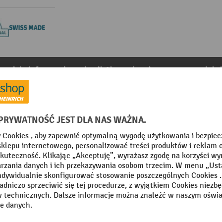
teriały informacyjne
detail.Akcesoriawykorzystanewprodukc
2 wgłębienia (niecki), 10 szt.
8
Z kategorii:
Przegrody do szaf z szufladami
Segment
Średnica
 Made