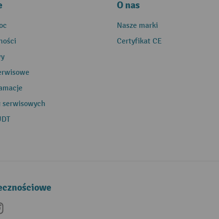
e
O nas
oc
Nasze marki
ności
Certyfikat CE
wy
erwisowe
lamacje
g serwisowych
UDT
łecznościowe
be
nkedIn
Instagram