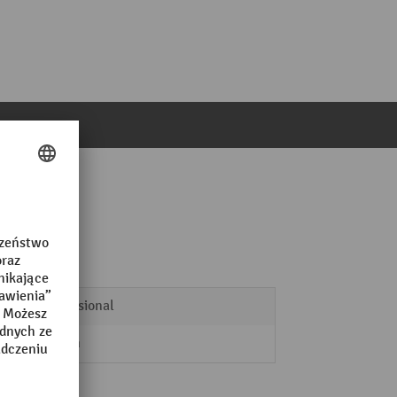
ie
Professional
70 mm