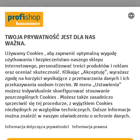
Metody płatności
Creditcard (Master)
Creditcard (Visa)
P24
Factura
Przedpłata
Sieci społecznościowe
Facebook
YouTube
LinkedIn
Instagram
Regulamin
Impressum PL
Oświadczenie o ochronie danych
Ustawienia prywatności