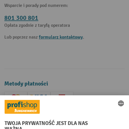
Wsparcie i porady pod numerem:
801 300 801
Opłata zgodnie z taryfą operatora
formularz kontaktowy
Lub poprzez nasz
.
Metody płatności
Creditcard (Master)
Creditcard (Visa)
P24
Factura
Przedpłata