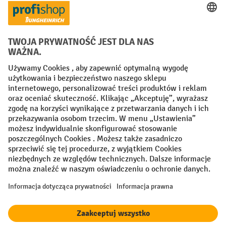
Creditcard (Master)
Creditcard (Visa)
P24
Factura
Przedpłata
Sieci społecznościowe
Facebook
YouTube
LinkedIn
Instagram
Regulamin
Impressum PL
Oświadczenie o ochronie danych
Ustawienia prywatności
All prices excl. VAT plus
shipping costs
and possible delivery charges,
if not stated otherwise.
¹ Rabat obowiązuje do wyczerpania zapasów. Rabat nie dotyczy cen