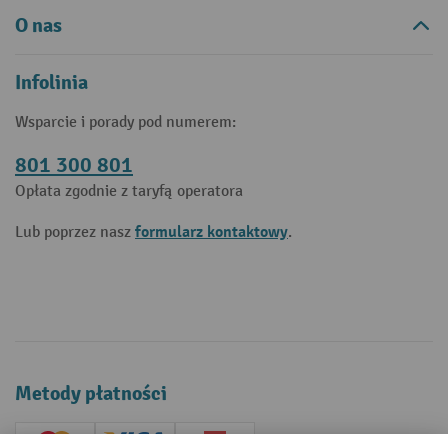
O nas
Infolinia
Wsparcie i porady pod numerem:
801 300 801
Opłata zgodnie z taryfą operatora
formularz kontaktowy
Lub poprzez nasz
.
Metody płatności