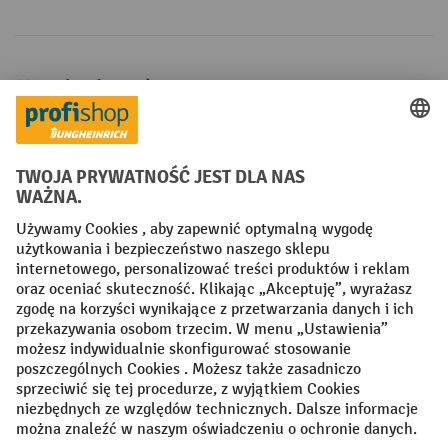
Metody płatności
Creditcard (Master)
Creditcard (Visa)
P24
Factura
Przedpłata
Sieci społecznościowe
Facebook
YouTube
LinkedIn
Instagram
Regulamin
Impressum PL
Oświadczenie o ochronie danych