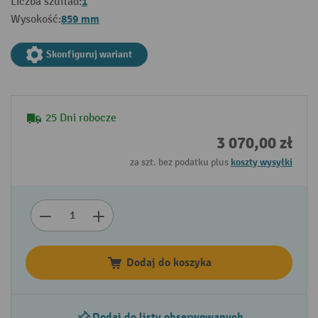
1
Liczba szuflad:
859 mm
Wysokość:
Skonfiguruj wariant
25 Dni robocze
3 070,00 zł
za szt. bez podatku plus
koszty wysyłki
Dodaj do koszyka
Dodaj do listy obserwowanych