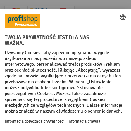
Creditcard (Master)
Creditcard (Visa)
P24
Factura
Przedpłata
Sieci społecznościowe
Facebook
YouTube
LinkedIn
Instagram
Regulamin
Impressum PL
Oświadczenie o ochronie danych
Ustawienia prywatności
All prices excl. VAT plus
shipping costs
and possible delivery charges,
if not stated otherwise.