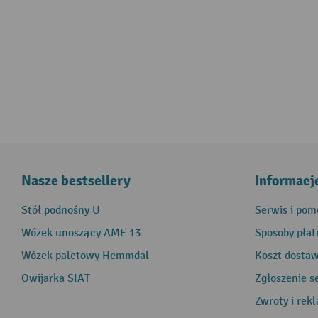
Nasze bestsellery
Informacj
Stół podnośny U
Serwis i pom
Wózek unoszący AME 13
Sposoby płat
Wózek paletowy Hemmdal
Koszt dosta
Owijarka SIAT
Zgłoszenie s
Zwroty i rek