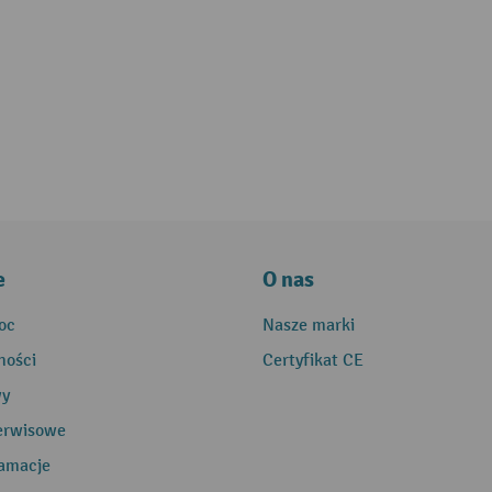
e
O nas
oc
Nasze marki
ności
Certyfikat CE
wy
erwisowe
lamacje