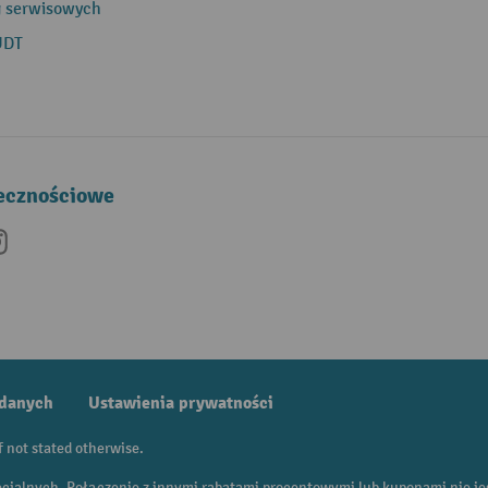
g serwisowych
UDT
łecznościowe
be
nkedIn
Instagram
 danych
Ustawienia prywatności
f not stated otherwise.
ecjalnych. Połączenie z innymi rabatami procentowymi lub kuponami nie je