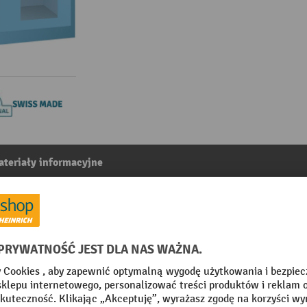
teriały informacyjne
oknem, (szer. x gł. x wys.) 1000 x 500 x 1950 mm, 10 reg
1
Z kategorii:
Szafy z drzwiami skrzydlowymi