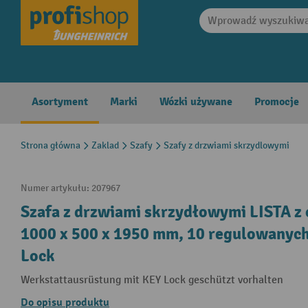
search
Skip to main navigation
Asortyment
Marki
Wózki używane
Promocje
Strona główna
Zaklad
Szafy
Szafy z drzwiami skrzydlowymi
Numer artykułu:
207967
Szafa z drzwiami skrzydłowymi LISTA z o
1000 x 500 x 1950 mm, 10 regulowanych 
Lock
Werkstattausrüstung mit KEY Lock geschützt vorhalten
Do opisu produktu