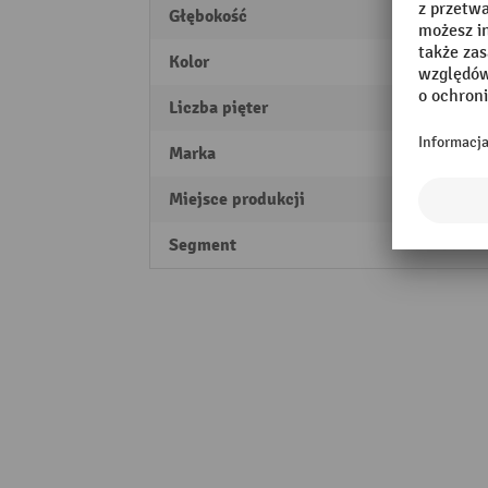
Głębokość
500 
Kolor
niebie
Liczba pięter
10
Marka
LISTA
Miejsce produkcji
Swiss
Segment
Profes