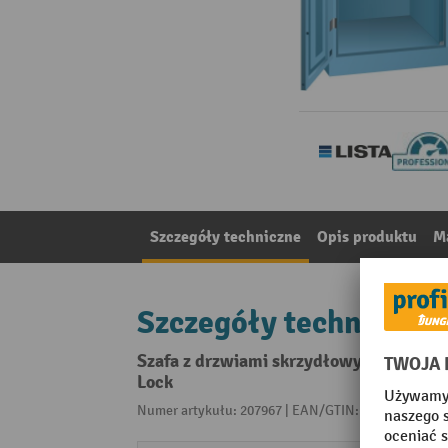
Szczegóły techniczne
Opis produktu
Ma
Szczegóły techniczne
Szafa z drzwiami skrzydłowymi LISTA z 
Lock
Numer artykułu: 207967 | EAN/GTIN: 404741751365