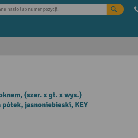
knem, (szer. x gł. x wys.)
półek, jasnoniebieski, KEY