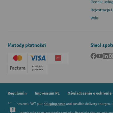
Cennik usłu
Rejestracja 
Wiki
Metody płatności
Sieci spo
Facebook
YouTu
Li
Creditcard (Master)
Creditcard (Visa)
P24
Factura
Przedpłata
Regulamin
Impressum PL
Oświadczenie o ochronie
All prices excl. VAT plus
shipping costs
and possible delivery charges, i
¹ Rabat obowiązuje do wyczerpania zapasów. Rabat nie dotyczy cen sp