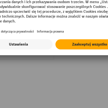
mm
System zamykający
ski jasny
Szerokość
Udźwig dna
Wysokość
 Made
Wysokość prześwitu
sional