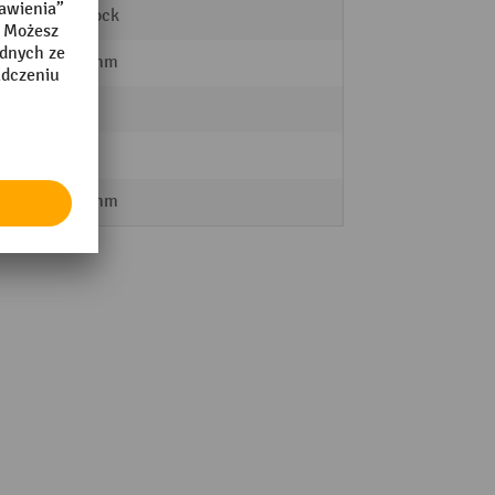
KEY Lock
1000 mm
60 kg
1950
1835 mm