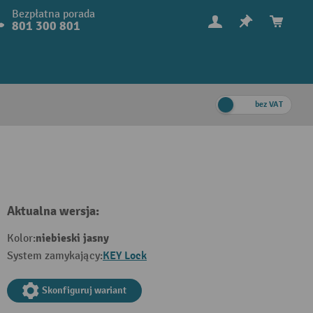
Bezpłatna porada
801 300 801
bez VAT
Aktualna wersja:
niebieski jasny
Kolor:
KEY Lock
System zamykający:
Skonfiguruj wariant