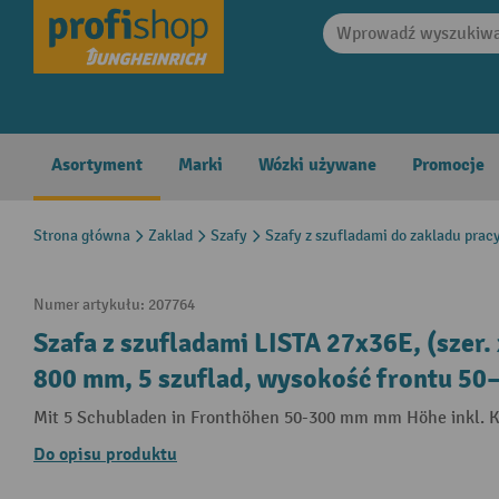
search
Skip to main navigation
Asortyment
Marki
Wózki używane
Promocje
Strona główna
Zaklad
Szafy
Szafy z szufladami do zakladu prac
Numer artykułu:
207764
Szafa z szufladami LISTA 27x36E, (szer. 
800 mm, 5 szuflad, wysokość frontu 50
Mit 5 Schubladen in Fronthöhen 50-300 mm mm Höhe inkl. 
Do opisu produktu