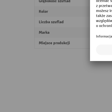
Głębokość szuflad
612 
Kolor
jasno
Liczba szuflad
5
Marka
LISTA
Miejsce produkcji
Swiss