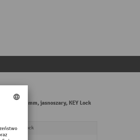
frontu 50–300mm, jasnoszary, KEY Lock
KEY Lock