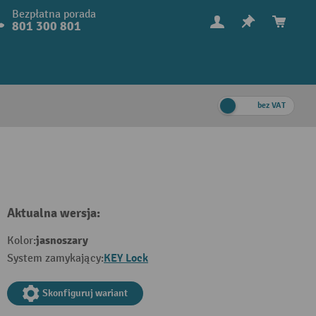
Bezpłatna porada
801 300 801
bez VAT
Aktualna wersja:
jasnoszary
Kolor:
KEY Lock
System zamykający:
Skonfiguruj wariant