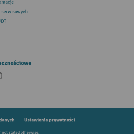
lamacje
g serwisowych
UDT
łecznościowe
be
nkedIn
Instagram
 danych
Ustawienia prywatności
f not stated otherwise.