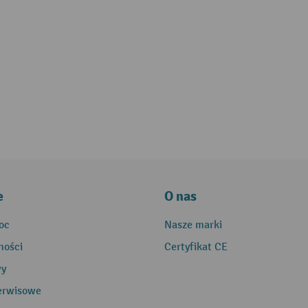
e
O nas
oc
Nasze marki
ności
Certyfikat CE
wy
erwisowe