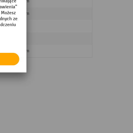
564 mm
459 mm
75 kg
800
700 mm