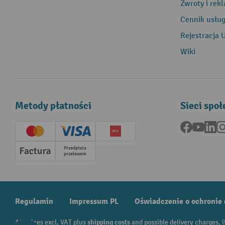
Zwroty i rek
Cennik usłu
Rejestracja 
Wiki
Metody płatności
Sieci spo
Facebook
YouTu
Li
Creditcard (Master)
Creditcard (Visa)
P24
Factura
Przedpłata
Regulamin
Impressum PL
Oświadczenie o ochronie
All prices excl. VAT plus
shipping costs
and possible delivery charges, i