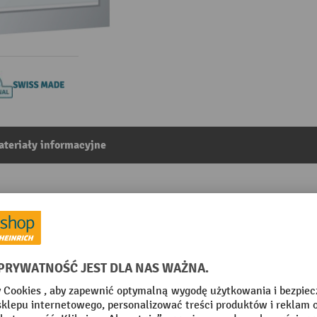
teriały informacyjne
. x gł. x wys.) 564 x 725 x 800 mm, 5 szuflad, wysokość 
8
Z kategorii:
Szafy z szufladami do zakladu pracy
mm
System zamykający