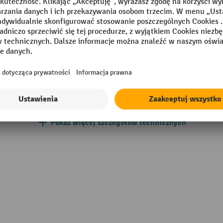
mm
Szerokość
szary
Szerokość szuflad
Udźwig szuflad
Wysokość
 Made
Wysokość prześwitu
Pokaż więcej szczegółów technicznych