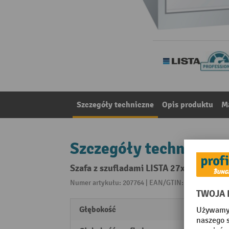
Szczegóły techniczne
Opis produktu
Ma
Szczegóły techniczne
Szafa z szufladami LISTA 27x36E, (szer
Numer artykułu: 207764 | EAN/GTIN: 761226900036
Głębokość
725 