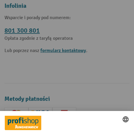
Infolinia
Wsparcie i porady pod numerem:
801 300 801
Opłata zgodnie z taryfą operatora
formularz kontaktowy
Lub poprzez nasz
.
Metody płatności
Creditcard (Master)
Creditcard (Visa)
P24
Factura
Przedpłata