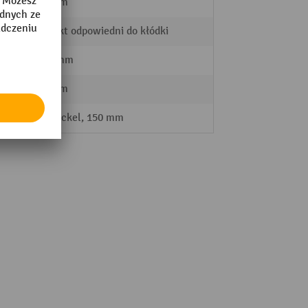
240 mm
Produkt odpowiedni do kłódki
1995 mm
280 mm
mit Sockel, 150 mm