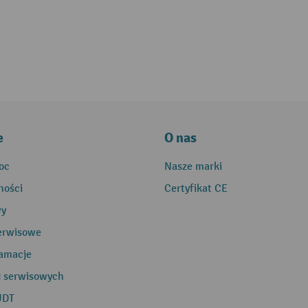
e
O nas
oc
Nasze marki
ności
Certyfikat CE
wy
erwisowe
lamacje
g serwisowych
UDT