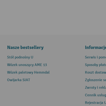
Nasze bestsellery
Informacj
Stół podnośny U
Serwis i pom
Wózek unoszący AME 13
Sposoby płat
Wózek paletowy Hemmdal
Koszt dosta
Owijarka SIAT
Zgłoszenie s
Zwroty i rek
Cennik usłu
Rejestracja 