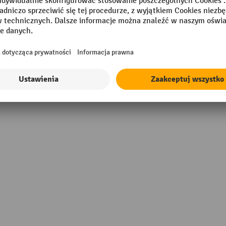
szary
Szerokość półki
Typ zamka
Wysokość
 Made
Wysokość półki
sional
Właściwości techniczne