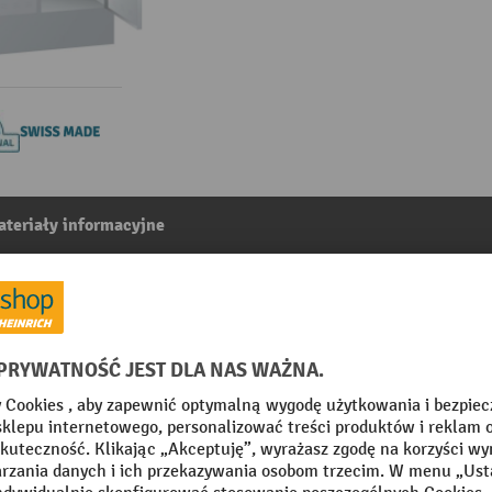
teriały informacyjne
 x wys.) 905 x 500 x 1995 mm, 3 x 6 schowków zamknięcie
2
Z kategorii:
Szafy z komorami zamykanymi na klucz
mm
Szerokość