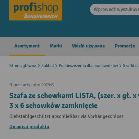
search
Skip to main navigation
Asortyment
Marki
Wózki używane
Promocje
Strona główna
Zaklad
Pomieszczenia dla pracowników
Szafki d
Numer artykułu:
207919
Szafa ze schowkami LISTA, (szer. x gł. 
3 x 6 schowków zamknięcie
Diebstahlgeschützt abschließbar via Vorhängeschloss
Do opisu produktu