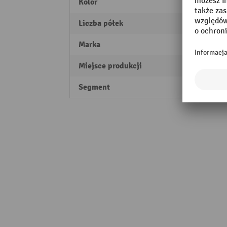
Kolor
jasno
Liczba półek
18
Marka
LISTA
Miejsce produkcji
Swiss
Segment
Profes