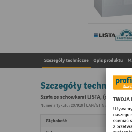
Szczegóły techniczne
Opis produktu
Ma
Szczegóły techniczne
Szafa ze schowkami LISTA, (szer. x gł.
Numer artykułu: 207919 | EAN/GTIN: 404741751272
Głębokość
500 