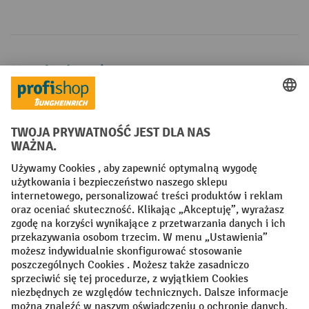
Metody płatności
Creditcard (Master)
Creditcard (Visa)
P24
Factura
Przedpłata
Sieci społecznościowe
Facebook
YouTube
LinkedIn
Instagram
Regulamin
Impressum PL
Oświadczenie o ochronie danych