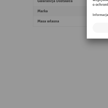
Gwarancja Dostawca
10
Marka
fetra®
Masa własna
0,3 kg