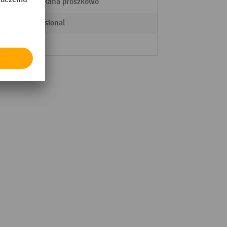
powlekana proszkowo
Professional
10 kg