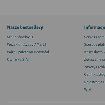
Nasze bestsellery
Informacj
Stół podnośny U
Serwis i pom
Wózek unoszący AME 13
Sposoby płat
Wózek paletowy Hemmdal
Koszt dosta
Owijarka SIAT
Zgłoszenie s
Zwroty i rek
Cennik usłu
Rejestracja 
Wiki