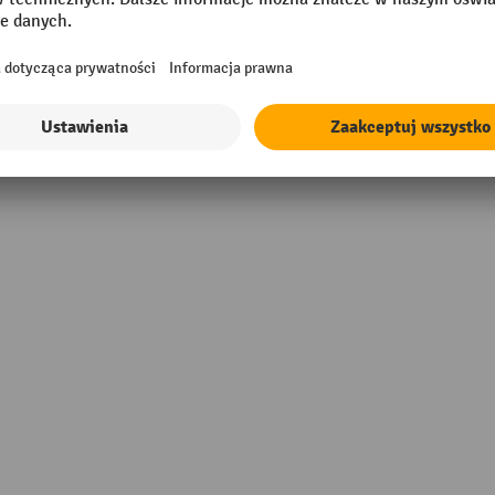
Powierzchnia
Segment
Udźwig