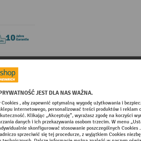
teriały informacyjne
detail.Akcesoriawykorzystanewprodukc
miotów obrabianych fetra®, długość 200 mm
7
Z kategorii:
Transport plyt
mm
Materiał