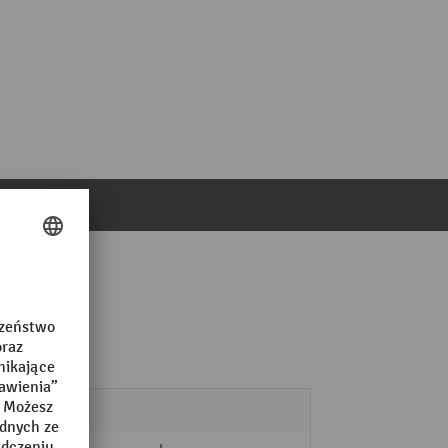
ie
Stal