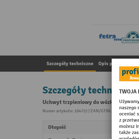
Szczegóły techniczne
Opis produktu
Ma
Szczegóły techniczne
Uchwyt trzpieniowy do wózka do przed
Numer artykułu: 104722 | EAN/GTIN: 401797601310
Długość
200 