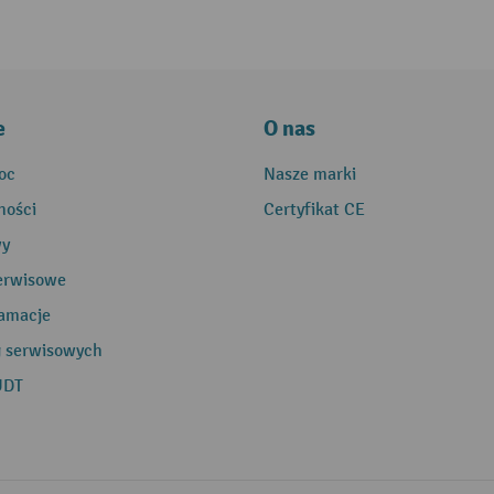
e
O nas
oc
Nasze marki
ności
Certyfikat CE
wy
erwisowe
lamacje
g serwisowych
UDT