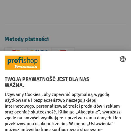
Metody płatności
Creditcard (Master)
Creditcard (Visa)
P24
Factura
Przedpłata
Sieci społecznościowe
Facebook
YouTube
LinkedIn
Instagram
Regulamin
Impressum PL