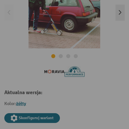
Aktualna wersja:
żółty
Kolor:
Skonfiguruj wariant