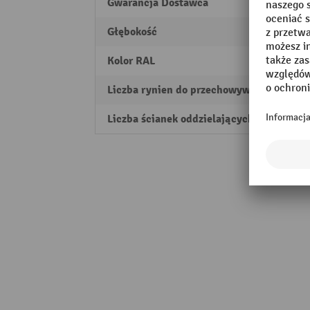
Gwarancja Dostawca
5
Głębokość
462 
Kolor RAL
RAL 7
Liczba rynien do przechowywania
3
Liczba ścianek oddzielających
4