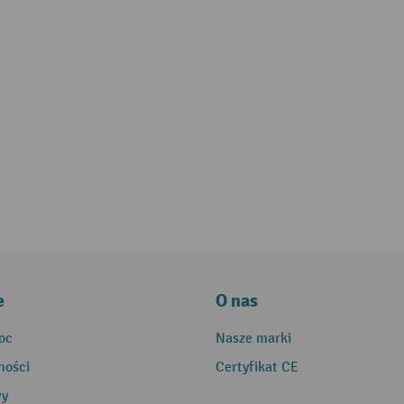
e
O nas
oc
Nasze marki
ności
Certyfikat CE
wy