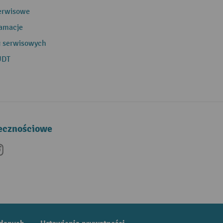
erwisowe
lamacje
g serwisowych
UDT
łecznościowe
be
nkedIn
Instagram