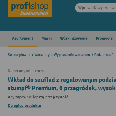
search
Skip to main navigation
Asortyment
Marki
Wózki używane
Promocje
Strona główna
Warsztaty
Wyposazenie warsztatu
Podzial szufl
Numer artykułu:
170989
Wkład do szuflad z regulowanym podzia
stumpf® Premium, 6 przegródek, wyso
Aby zapewnić lepszą przejrzystość
Do opisu produktu