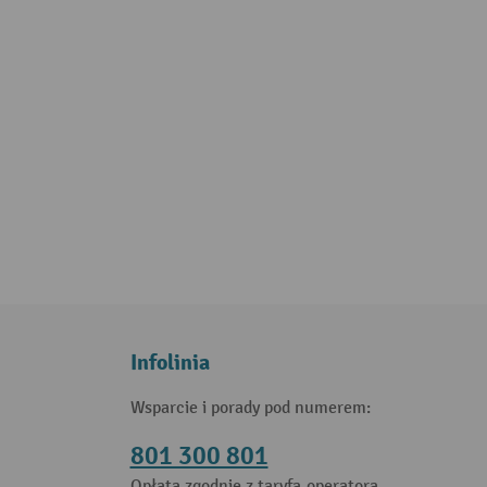
Infolinia
Wsparcie i porady pod numerem:
801 300 801
Opłata zgodnie z taryfą operatora