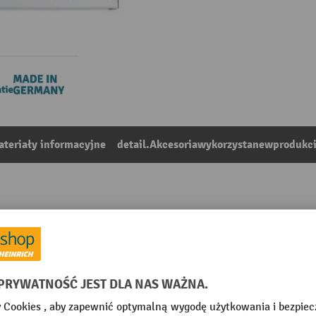
teriały informacyjne
detail.Akcesoriawykorzystanewprodukc
ałem do szaf z szufladami stumpf® Premium, 6 przegród
6
Z kategorii:
Podzial szuflad odpowiedni do warsztatu
mm
Miejsce produkcji