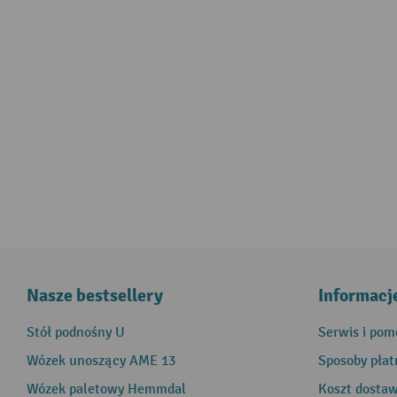
Nasze bestsellery
Informacj
Stół podnośny U
Serwis i pom
Wózek unoszący AME 13
Sposoby płat
Wózek paletowy Hemmdal
Koszt dosta