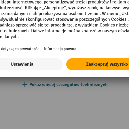
Możliwość zmiennych ustawi
mm
Odpowiedni do szuflad o
głębokości
001 srebrno-szary
Odpowiedni do szuflad o
szerokości
Powierzchnia
Segment
Pokaż więcej szczegółów technicznych