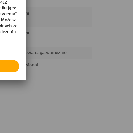
eń
tak
493 mm
427 mm
ocynkowana galwanicznie
Professional