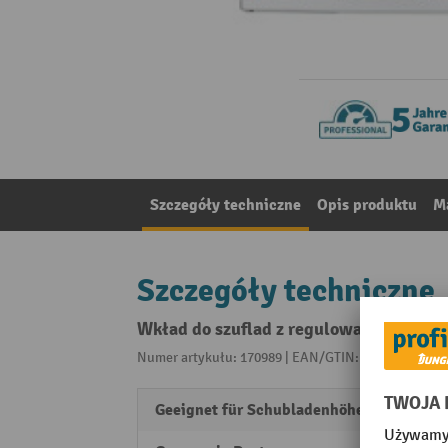
Szczegóły techniczne
Opis produktu
Ma
Szczegóły techniczne
Wkład do szuflad z regulowanym podzi
Numer artykułu: 170989 | EAN/GTIN: 403106815815
Geeignet für Schubladenhöhe
200 