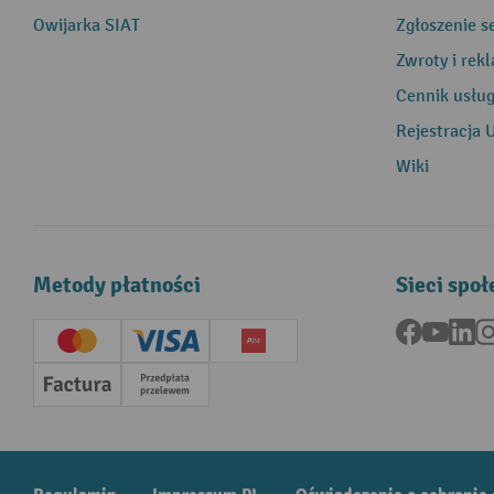
Owijarka SIAT
Zgłoszenie s
Zwroty i rek
Cennik usłu
Rejestracja 
Wiki
Metody płatności
Sieci spo
Facebook
YouTu
Li
Creditcard (Master)
Creditcard (Visa)
P24
Factura
Przedpłata