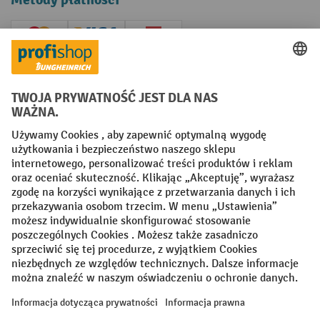
Creditcard (Master)
Creditcard (Visa)
P24
Factura
Przedpłata
Sieci społecznościowe
Facebook
YouTube
LinkedIn
Instagram
Regulamin
Impressum PL
Oświadczenie o ochronie danych
Ustawienia prywatności
All prices excl. VAT plus
shipping costs
and possible delivery charges,