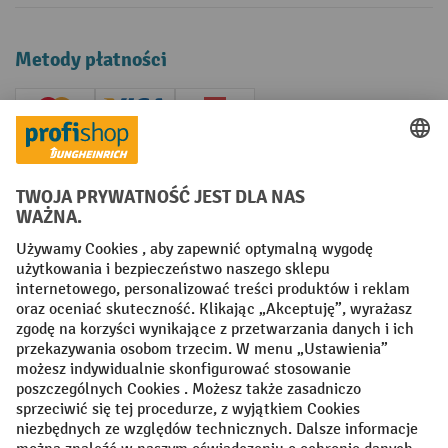
Metody płatności
Creditcard (Master)
Creditcard (Visa)
P24
Factura
Przedpłata
Sieci społecznościowe
Facebook
YouTube
LinkedIn
Instagram
Regulamin
Impressum PL
Oświadczenie o ochronie danych