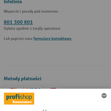
Infolinia
Wsparcie i porady pod numerem:
801 300 801
Opłata zgodnie z taryfą operatora
formularz kontaktowy
Lub poprzez nasz
.
Metody płatności
Creditcard (Master)
Creditcard (Visa)
P24
Factura
Przedpłata