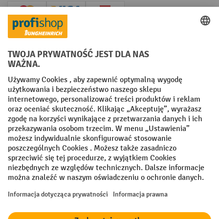
Creditcard (Master)
Creditcard (Visa)
P24
Factura
Przedpłata
Sieci społecznościowe
Facebook
YouTube
LinkedIn
Instagram
Regulamin
Impressum PL
Oświadczenie o ochronie danych
Ustawienia prywatności
All prices excl. VAT plus
shipping costs
and possible delivery charges,
if not stated otherwise.