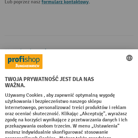
formularz kontaktowy
Lub poprzez nasz
.
Metody płatności
Creditcard (Master)
Creditcard (Visa)
P24
Factura
Przedpłata
Sieci społecznościowe
Facebook
YouTube
LinkedIn
Instagram