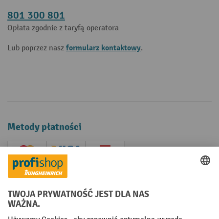
801 300 801
Opłata zgodnie z taryfą operatora
formularz kontaktowy
Lub poprzez nasz
.
Metody płatności
Creditcard (Master)
Creditcard (Visa)
P24
Factura
Przedpłata
Sieci społecznościowe