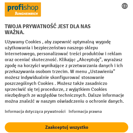
Creditcard (Master)
Creditcard (Visa)
P24
Factura
Przedpłata
Sieci społecznościowe
Facebook
YouTube
LinkedIn
Instagram
Regulamin
Impressum PL
Oświadczenie o ochronie danych
Ustawienia prywatności
All prices excl. VAT plus
shipping costs
and possible delivery charges,