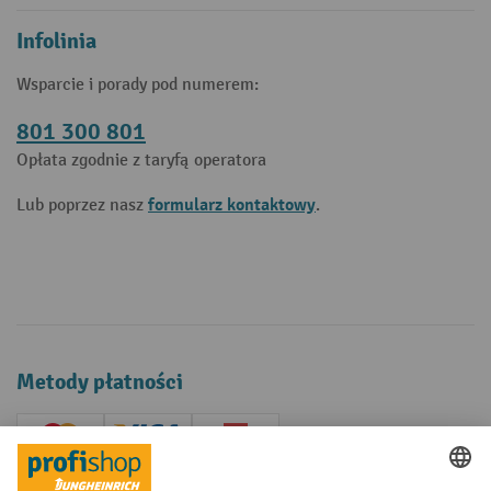
Infolinia
Wsparcie i porady pod numerem:
801 300 801
Opłata zgodnie z taryfą operatora
formularz kontaktowy
Lub poprzez nasz
.
Metody płatności
Creditcard (Master)
Creditcard (Visa)
P24
Factura
Przedpłata