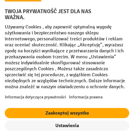
Sieci społecznościowe
Facebook
YouTube
LinkedIn
Instagram
Regulamin
Impressum PL
Oświadczenie o ochronie danych
Ustawienia prywatności
All prices excl. VAT plus
shipping costs
and possible delivery charges,
if not stated otherwise.
¹ Rabat obowiązuje do wyczerpania zapasów. Rabat nie dotyczy cen
specjalnych. Połączenie z innymi rabatami procentowymi lub
kuponami nie jest możliwe.