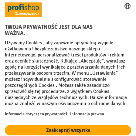
Creditcard (Master)
Creditcard (Visa)
P24
Factura
Przedpłata
Sieci społecznościowe
Facebook
YouTube
LinkedIn
Instagram
Regulamin
Impressum PL
Oświadczenie o ochronie danych
Ustawienia prywatności
All prices excl. VAT plus
shipping costs
and possible delivery charges,