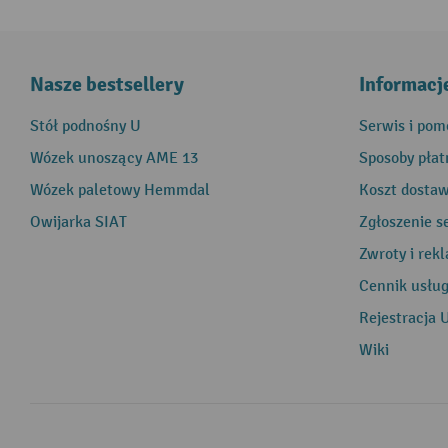
Nasze bestsellery
Informacj
Stół podnośny U
Serwis i pom
Wózek unoszący AME 13
Sposoby płat
Wózek paletowy Hemmdal
Koszt dosta
Owijarka SIAT
Zgłoszenie s
Zwroty i rek
Cennik usłu
Rejestracja 
Wiki