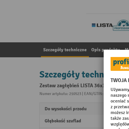
Szczegóły techniczne
Opis produktu
Ma
Szczegóły techniczne
Zestaw zagłębień LISTA 36x36E, (szer. x
Numer artykułu: 210523 | EAN/GTIN: 761226900306
Do wysokości przodu
50 m
Głębokość szuflad
612 