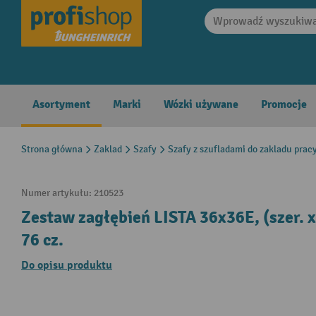
search
Skip to main navigation
Asortyment
Marki
Wózki używane
Promocje
Strona główna
Zaklad
Szafy
Szafy z szufladami do zakladu prac
Numer artykułu:
210523
Zestaw zagłębień LISTA 36x36E, (szer. x
76 cz.
Do opisu produktu