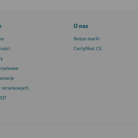
e
O nas
oc
Nasze marki
ności
Certyfikat CE
wy
erwisowe
lamacje
g serwisowych
UDT