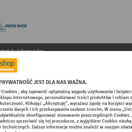
teriały informacyjne
 gł. x wys.) 612 x 612 x 50 mm, 76 cz.
2
Z kategorii:
Przegrody do szaf z szufladami
m
Segment
mm
Szerokość szuflad