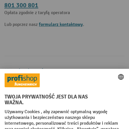
801 300 801
Opłata zgodnie z taryfą operatora
formularz kontaktowy
Lub poprzez nasz
.
Metody płatności
Creditcard (Master)
Creditcard (Visa)
P24
Factura
Przedpłata
Sieci społecznościowe
Facebook
YouTube
LinkedIn
Instagram